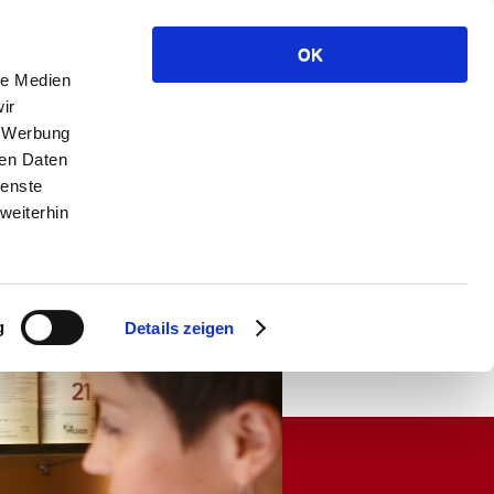
Anfahrt
Kontakt
Datenschutz
Impressum
OK
einfach an!
le Medien
 - 9429 0
ir
, Werbung
ren Daten
ienste
weiterhin
k
Kontakt
etik
eRezept
g
Details zeigen
lungen
ay