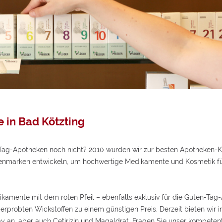
Aktionen
TCM-Forum
La Mer
Kundenkonto
Weidinger Mischungen
Aromatherap
armberatung
TCM - Wellness-Tee
kronährstoffe
TCM Bücher
 in Bad Kötzting
-Tag-Apotheken noch nicht? 2010 wurden wir zur besten Apotheken-K
enmarken entwickeln, um hochwertige Medikamente und Kosmetik für
kamente mit dem roten Pfeil – ebenfalls exklusiv für die Guten-Tag-
erprobten Wickstoffen zu einem günstigen Preis. Derzeit bieten wir i
 an, aber auch Cetirizin und Magaldrat. Fragen Sie unser kompeten