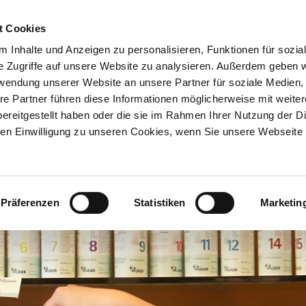
t Cookies
Rufen Sie uns 
 Inhalte und Anzeigen zu personalisieren, Funktionen für sozia
Telefon 09941
e Zugriffe auf unsere Website zu analysieren. Außerdem geben w
rwendung unserer Website an unsere Partner für soziale Medien
re Partner führen diese Informationen möglicherweise mit weite
ereitgestellt haben oder die sie im Rahmen Ihrer Nutzung der D
n Einwilligung zu unseren Cookies, wenn Sie unsere Webseite 
en-Apotheke
TCM
Kosmeti
ut zu wissen
Chinesische Medizin (TCM)
Apothekenkosm
Präferenzen
Statistiken
Marketin
Lieferservice
TCM-Bestellungen
Kosmetik-Behand
nser Service
TCM Infos für Patienten
Marken
Unser Team
TCM Infos für Verordner
LaRoche-Pos
Flyer
TCM Bestandteile
Eucerin