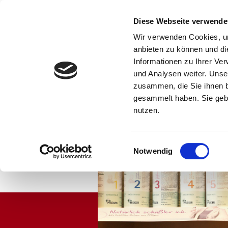
Sonnen
Apotheke
Kötzting
Diese Webseite verwende
Wir verwenden Cookies, um
anbieten zu können und di
Informationen zu Ihrer Ve
und Analysen weiter. Unse
zusammen, die Sie ihnen b
gesammelt haben. Sie gebe
Home
Sonn
nutzen.
G
Einwilligungsauswahl
Notwendig
U