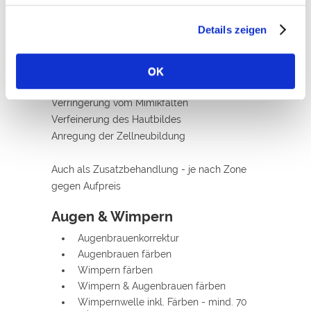
Diamant-Microdermabrasion
Details zeigen
Anti-Aging-Behandlung auf höchstem Niveau
- 60 min
Verminderung von Pigmentstörungen
OK
Behandlung von großporiger, unreiner Haut
Verringerung vom Mimikfalten
Verfeinerung des Hautbildes
Anregung der Zellneubildung
Auch als Zusatzbehandlung - je nach Zone
gegen Aufpreis
Augen & Wimpern
Augenbrauenkorrektur
Augenbrauen färben
Wimpern färben
Wimpern & Augenbrauen färben
Wimpernwelle inkl. Färben - mind. 70