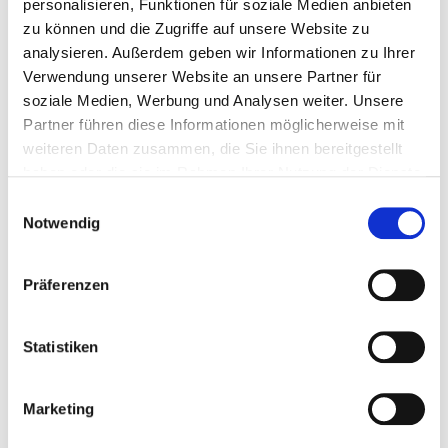
personalisieren, Funktionen für soziale Medien anbieten
aktuellen Hautzustand angepasst
zu können und die Zugriffe auf unsere Website zu
Große Gesichtsbehandlung
analysieren. Außerdem geben wir Informationen zu Ihrer
mit Massage Hautanalyse, Reinigung,
Verwendung unserer Website an unsere Partner für
Peeling, Vapozon, Ampulle oder
soziale Medien, Werbung und Analysen weiter. Unsere
Liposomenfluid, Gesichtsmaske,
Partner führen diese Informationen möglicherweise mit
Augenbrauenkorrektur,
weiteren Daten zusammen, die Sie ihnen bereitgestellt
Massage, Pflege, kleines Tages-Make-Up -
haben oder die sie im Rahmen Ihrer Nutzung der Dienste
ca. 90 min
gesammelt haben. Sie geben Einwilligung zu unseren
Einwilligungsauswahl
Cookies, wenn Sie unsere Webseite weiterhin nutzen.
Notwendig
Balsam für Körper und Seele
Abreinigen, Massage mit hypoallergener
Präferenzen
Massagecreme, Pflege - ca. 35 min
Reine Männersache
Statistiken
Hautanalyse, Reinigung, Peeling, Vapozon,
Entfernen von Hautunreinheiten Ampulle,
Maske, Massage und Tagespflege - ca. 70
Marketing
min