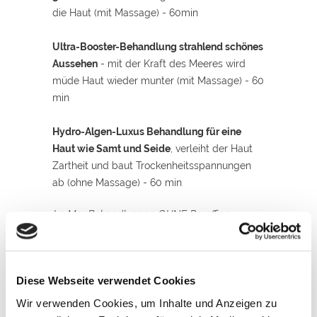
die Haut (mit Massage) - 60min
Ultra-Booster-Behandlung strahlend schönes
Aussehen
- mit der Kraft des Meeres wird
müde Haut wieder munter (mit Massage) - 60
min
Hydro-Algen-Luxus Behandlung für eine
Haut wie Samt und Seide
, verleiht der Haut
Zartheit und baut Trockenheitsspannungen
ab (ohne Massage) - 60 min
La Mer Behandlungen OHNE Paraffine,
Silikone und PEGs!
Individualbehandlungen für Sie
und Ihn
Diese Webseite verwendet Cookies
Wir verwenden Cookies, um Inhalte und Anzeigen zu
Ausgewählte Kosmetikprodukte auf Ihren