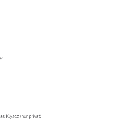
er
as Klyscz (nur privat)