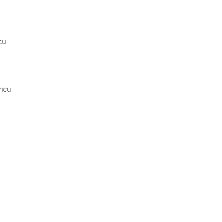
cu
incu