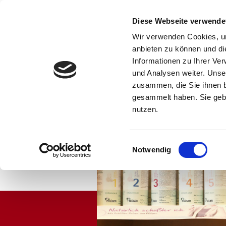
Sonnen
Apotheke
Kötzting
Diese Webseite verwende
Wir verwenden Cookies, um
anbieten zu können und di
Informationen zu Ihrer Ve
und Analysen weiter. Unse
zusammen, die Sie ihnen b
gesammelt haben. Sie gebe
Home
Sonn
nutzen.
G
Einwilligungsauswahl
Notwendig
U