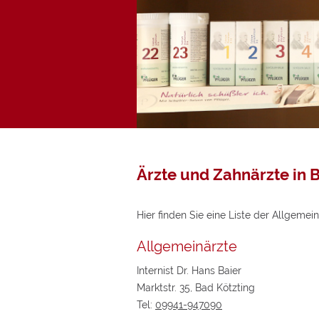
D
Mi
Ärzte und Zahnärzte in
Hier finden Sie eine Liste der Allgeme
Allgemeinärzte
Internist Dr. Hans Baier
Marktstr. 35, Bad Kötzting
Tel:
09941-947090