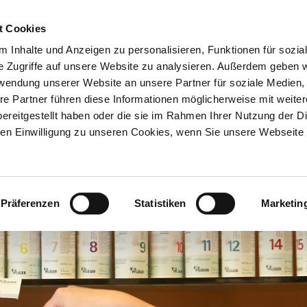
t Cookies
Rufen Sie uns 
 Inhalte und Anzeigen zu personalisieren, Funktionen für sozia
Telefon 09941
e Zugriffe auf unsere Website zu analysieren. Außerdem geben w
rwendung unserer Website an unsere Partner für soziale Medien
re Partner führen diese Informationen möglicherweise mit weite
ereitgestellt haben oder die sie im Rahmen Ihrer Nutzung der D
n Einwilligung zu unseren Cookies, wenn Sie unsere Webseite 
en-Apotheke
TCM
Kosmeti
Chinesische Medizin (TCM)
Apothekenkosm
ut zu wissen
Präferenzen
Statistiken
Marketin
TCM-Bestellungen
Kosmetik-Behand
Lieferservice
TCM Infos für Patienten
Marken
nser Service
TCM Infos für Verordner
LaRoche-Pos
Unser Team
TCM Bestandteile
Eucerin
Flyer