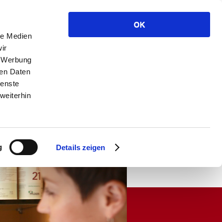
Anfahrt
Kontakt
Datenschutz
Impressum
OK
einfach an!
le Medien
 - 9429 0
ir
, Werbung
ren Daten
ienste
weiterhin
k
Kontakt
etik
eRezept
g
Details zeigen
lungen
ay