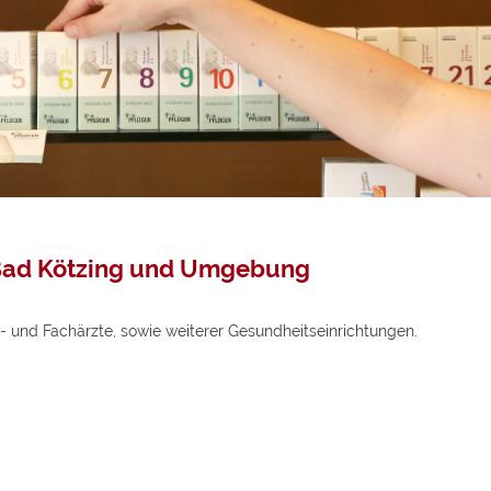
TCM-Forum
La Mer
Aktionen
Weidinger Mischungen
Aromatherap
Kundenkonto
TCM - Wellness-Tee
armberatung
TCM Bücher
kronährstoffe
 Bad Kötzing und Umgebung
in- und Fachärzte, sowie weiterer Gesundheitseinrichtungen.