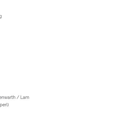
g
henwarth / Lam
perl)