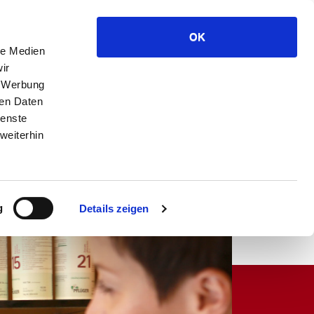
Anfahrt
Kontakt
Datenschutz
Impressum
OK
Rufen Sie uns einfach an!
le Medien
Telefon 09941 - 9429 0
ir
, Werbung
ren Daten
ienste
weiterhin
Kontakt
eRezept
g
Details zeigen