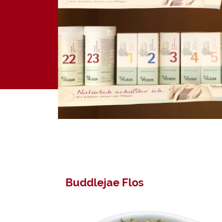
Aktionen
Kundenkont
Darmberatu
Mikronährsto
Buddlejae Flos