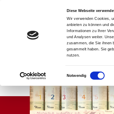
Sonnen
Apotheke
Diese Webseite verwende
Kötzting
Wir verwenden Cookies, um
anbieten zu können und di
Informationen zu Ihrer Ve
und Analysen weiter. Unse
zusammen, die Sie ihnen b
gesammelt haben. Sie gebe
Home
Sonnen-Apot
nutzen.
Gut zu wiss
Einwilligungsauswahl
Notwendig
Lieferservi
Unser Servi
Unser Tea
Flyer