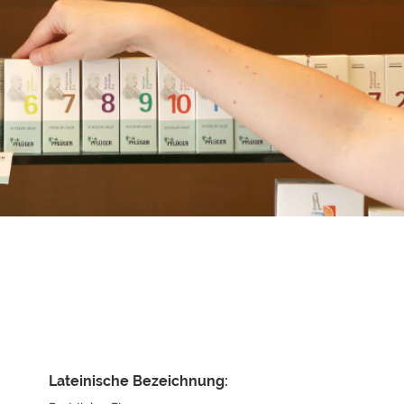
TCM Bestandteile
La Mer
o
TCM-Forum
Aromatherapie
ng
Weidinger Mischungen
ffe
TCM - Wellness-Tee
TCM Bücher
Lateinische Bezeichnung: