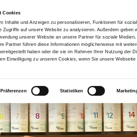
t Cookies
 Inhalte und Anzeigen zu personalisieren, Funktionen für sozia
e Zugriffe auf unsere Website zu analysieren. Außerdem geben w
rwendung unserer Website an unsere Partner für soziale Medien
re Partner führen diese Informationen möglicherweise mit weite
ereitgestellt haben oder die sie im Rahmen Ihrer Nutzung der D
n Einwilligung zu unseren Cookies, wenn Sie unsere Webseite 
heke
TCM
Kosmetik
en
Apothekenkosmetik
Chinesische Medizin
(TCM)
Präferenzen
Statistiken
Marketin
ce
Kosmetik-
Behandlungen
TCM-Bestellungen
ce
Marken
TCM Infos für
Patienten
m
LaRoche-Posay
TCM Infos für
Verordner
Eucerin