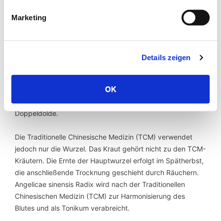
Baptiste Du Halde führte sie im 18. Jahrhundert in Europa
Marketing
ein.
Bei Dang Gui handelt es sich um eine ausdauernde,
krautige Pflanze. Der purpurfarben überlaufene Stängel ist
Details zeigen
verzweigt und mit wechselständigen Blättern versehen. Die
Chinesische Angelikawurzel aus der Gattung der
OK
Engelwurzen gehört zur Familie der
Doldenblütengewächse. Typisch ist die Blüte in Form einer
Doppeldolde.
Die Traditionelle Chinesische Medizin (TCM) verwendet
jedoch nur die Wurzel. Das Kraut gehört nicht zu den TCM-
Kräutern. Die Ernte der Hauptwurzel erfolgt im Spätherbst,
die anschließende Trocknung geschieht durch Räuchern.
Angelicae sinensis Radix wird nach der Traditionellen
Chinesischen Medizin (TCM) zur Harmonisierung des
Blutes und als Tonikum verabreicht.