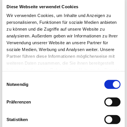
Temperatur
Diese Webseite verwendet Cookies
warm
Wir verwenden Cookies, um Inhalte und Anzeigen zu
Kochzeit:
personalisieren, Funktionen für soziale Medien anbieten
zu können und die Zugriffe auf unsere Website zu
20 min.
analysieren. Außerdem geben wir Informationen zu Ihrer
empfohlene Tagesdosis:
Verwendung unserer Website an unsere Partner für
3-10g
soziale Medien, Werbung und Analysen weiter. Unsere
Partner führen diese Informationen möglicherweise mit
Beschreibung:
weiteren Daten zusammen, die Sie ihnen bereitgestellt
Angelicae sinensis Radix oder Chinesische Angelikawurzel
haben oder die sie im Rahmen Ihrer Nutzung der Dienste
ist seit Jahrtausenden Bestandteil der Traditionellen
gesammelt haben. Sie geben Einwilligung zu unseren
Einwilligungsauswahl
Chinesischen Medizin (TCM). Bereits das älteste
Cookies, wenn Sie unsere Webseite weiterhin nutzen.
Notwendig
chinesische Buch über Ackerbau und Heilpflanzen aus dem
Jahr 2.800 v. Chr. erwähnte die Pflanze als Heilmittel.
Präferenzen
Angelicae sinensis Radix ist auch unter dem chinesischen
Namen Dang Gui bekannt. Ihr Vorkommen erstreckt sich
Statistiken
auf China. Der jesuitische Missionar und Sinologe Jean-