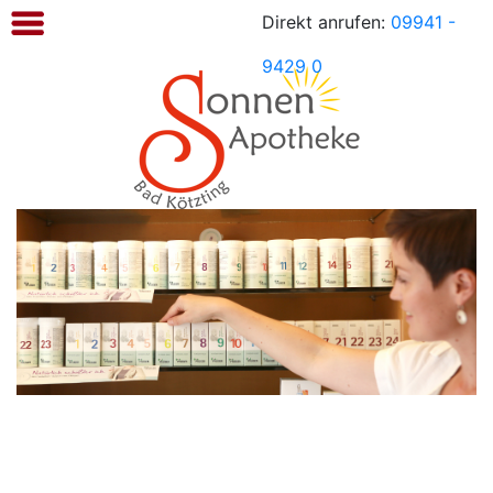
Direkt anrufen:
09941 -
Sonnen
Apotheke
9429 0
Kötzting