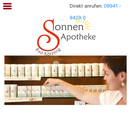
Direkt anrufen:
09941 -
Sonnen
Apotheke
9429 0
Kötzting