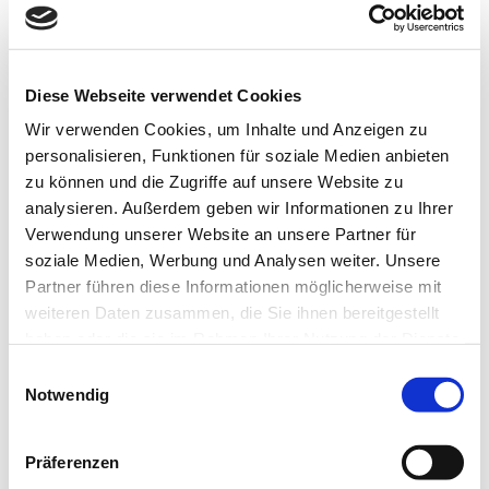
Sophorae flavescentis Radix
Chinesische Bezeichnung / Pinyin:
KU SHEN
Diese Webseite verwendet Cookies
Wir verwenden Cookies, um Inhalte und Anzeigen zu
Deutsche Bezeichnung:
personalisieren, Funktionen für soziale Medien anbieten
Schnurbaumwurzel
zu können und die Zugriffe auf unsere Website zu
Englische Bezeichnung:
analysieren. Außerdem geben wir Informationen zu Ihrer
Verwendung unserer Website an unsere Partner für
sophora root
soziale Medien, Werbung und Analysen weiter. Unsere
Funktionskreisbezug:
Partner führen diese Informationen möglicherweise mit
Dickdarm, Dünndarm, Herz, Leber, Magen, Niere
weiteren Daten zusammen, die Sie ihnen bereitgestellt
haben oder die sie im Rahmen Ihrer Nutzung der Dienste
Wirkrichtung:
gesammelt haben. Sie geben Einwilligung zu unseren
Einwilligungsauswahl
absenkend
Cookies, wenn Sie unsere Webseite weiterhin nutzen.
Notwendig
Geschmack:
bitter
Präferenzen