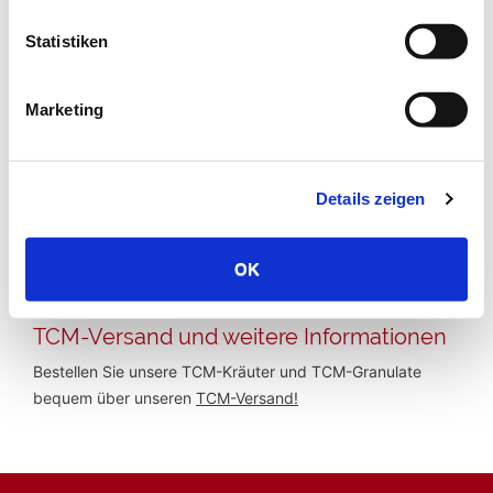
Temperatur
kalt
Statistiken
Kochzeit:
Marketing
20 min.
empfohlene Tagesdosis:
3-15g
Details zeigen
Beschreibung:
OK
Keine Beschreibung vorhanden.
TCM-Versand und weitere Informationen
Bestellen Sie unsere TCM-Kräuter und TCM-Granulate
bequem über unseren
TCM-Versand!