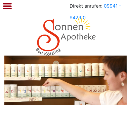
Direkt anrufen:
09941 -
Sonnen
Apotheke
9429 0
Kötzting