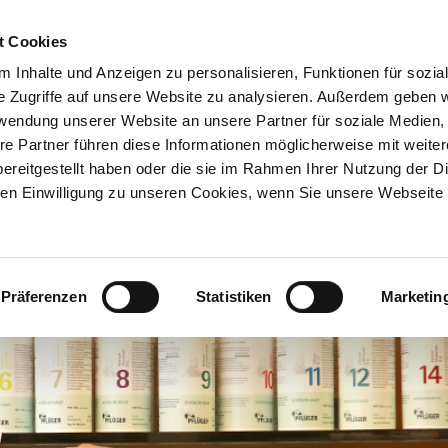
t Cookies
 Inhalte und Anzeigen zu personalisieren, Funktionen für sozia
e Zugriffe auf unsere Website zu analysieren. Außerdem geben w
rwendung unserer Website an unsere Partner für soziale Medien
re Partner führen diese Informationen möglicherweise mit weite
ereitgestellt haben oder die sie im Rahmen Ihrer Nutzung der D
n Einwilligung zu unseren Cookies, wenn Sie unsere Webseite 
heke
TCM
Kosmetik
en
Apothekenkosmetik
Chinesische Medizin
(TCM)
Präferenzen
Statistiken
Marketin
ce
Kosmetik-
Behandlungen
TCM-Bestellungen
ce
Marken
TCM Infos für
Patienten
m
LaRoche-Posay
TCM Infos für
Verordner
Eucerin