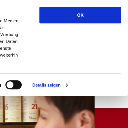
Anfahrt
Kontakt
Datenschutz
Impressum
OK
Rufen Sie uns einfach an!
le Medien
Telefon 09941 - 9429 0
ir
, Werbung
ren Daten
ienste
weiterhin
Kontakt
eRezept
g
Details zeigen