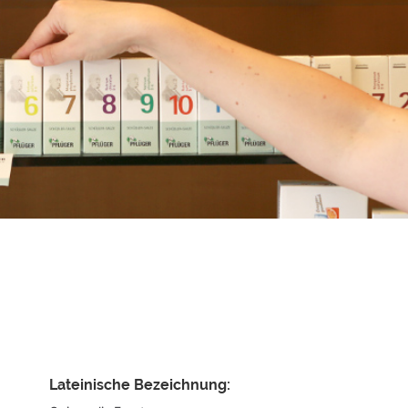
TCM Bestandteile
La Mer
o
TCM-Forum
Aromatherapie
ng
Weidinger Mischungen
ffe
TCM - Wellness-Tee
TCM Bücher
Lateinische Bezeichnung: