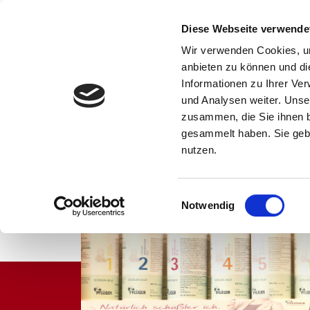
Sonnen
Apotheke
Diese Webseite verwende
Kötzting
Wir verwenden Cookies, um
anbieten zu können und di
Informationen zu Ihrer Ve
und Analysen weiter. Unse
zusammen, die Sie ihnen b
gesammelt haben. Sie gebe
Home
Sonnen-Apot
nutzen.
Gut zu wiss
Einwilligungsauswahl
Notwendig
Lieferservi
Unser Servi
Unser Tea
Flyer