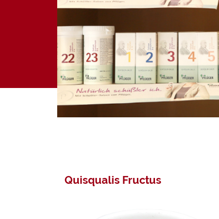
Aktionen
Kundenkont
Darmberatu
Mikronährsto
Quisqualis Fructus