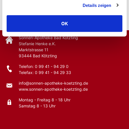
Bestellen Sie unsere TCM-Kräuter und TCM-Granulate
Details zeigen
bequem über unseren
TCM-Versand!
OK
Sonnen-Apotheke Bad Kötzting
Stefanie Henke e.K.
Marktstrasse 11
93444
Bad Kötzting
Telefon:
0 99 41 - 94 29 0
Telefax: 0 99 41 - 94 29 33
info@sonnen-apotheke-koetzting.de
www.sonnen-apotheke-koetzting.de
Montag - Freitag 8 - 18 Uhr
Samstag 8 - 13 Uhr