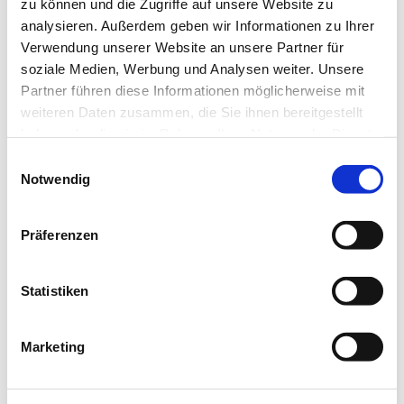
Wirkrichtung:
zu können und die Zugriffe auf unsere Website zu
analysieren. Außerdem geben wir Informationen zu Ihrer
absenkend
Verwendung unserer Website an unsere Partner für
Geschmack:
soziale Medien, Werbung und Analysen weiter. Unsere
Partner führen diese Informationen möglicherweise mit
süß
weiteren Daten zusammen, die Sie ihnen bereitgestellt
Temperatur
haben oder die sie im Rahmen Ihrer Nutzung der Dienste
kalt
gesammelt haben. Sie geben Einwilligung zu unseren
Einwilligungsauswahl
Cookies, wenn Sie unsere Webseite weiterhin nutzen.
Notwendig
Kochzeit:
20 min.
Präferenzen
empfohlene Tagesdosis:
15-30g
Statistiken
Beschreibung:
Keine Beschreibung vorhanden.
Marketing
TCM-Versand und weitere Informationen