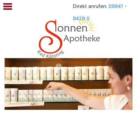
Direkt anrufen:
09941 -
Sonnen
Apotheke
9429 0
Kötzting