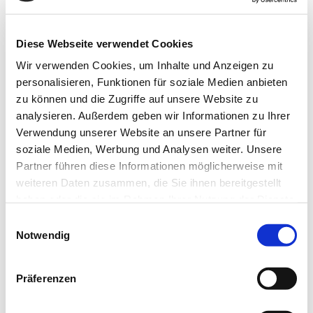
Chinesische Bezeichnung / Pinyin:
DI LONG
Diese Webseite verwendet Cookies
Deutsche Bezeichnung:
Wir verwenden Cookies, um Inhalte und Anzeigen zu
Regenwurm
personalisieren, Funktionen für soziale Medien anbieten
Englische Bezeichnung:
zu können und die Zugriffe auf unsere Website zu
analysieren. Außerdem geben wir Informationen zu Ihrer
earthworm
Verwendung unserer Website an unsere Partner für
Funktionskreisbezug:
soziale Medien, Werbung und Analysen weiter. Unsere
Leber, Lunge, Magen, Milz, Niere
Partner führen diese Informationen möglicherweise mit
weiteren Daten zusammen, die Sie ihnen bereitgestellt
Wirkrichtung:
haben oder die sie im Rahmen Ihrer Nutzung der Dienste
absenkend
gesammelt haben. Sie geben Einwilligung zu unseren
Einwilligungsauswahl
Cookies, wenn Sie unsere Webseite weiterhin nutzen.
Notwendig
Geschmack:
salzig
Präferenzen
Temperatur
kalt