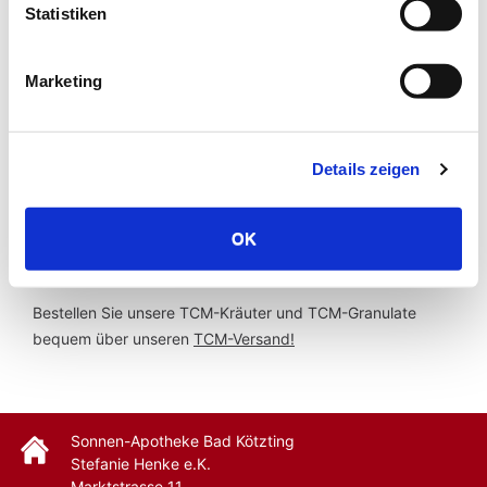
Statistiken
Kochzeit:
20 min.
Marketing
empfohlene Tagesdosis:
3-10g
Details zeigen
Beschreibung:
Keine Beschreibung vorhanden.
OK
TCM-Versand und weitere Informationen
Bestellen Sie unsere TCM-Kräuter und TCM-Granulate
bequem über unseren
TCM-Versand!
Sonnen-Apotheke Bad Kötzting
Stefanie Henke e.K.
Marktstrasse 11