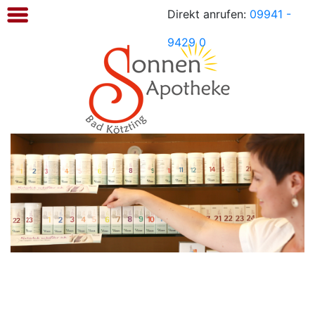
Direkt anrufen:
09941 -
Sonnen
Apotheke
9429 0
Kötzting