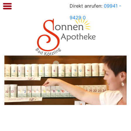
Direkt anrufen:
09941 -
Sonnen
Apotheke
9429 0
Kötzting