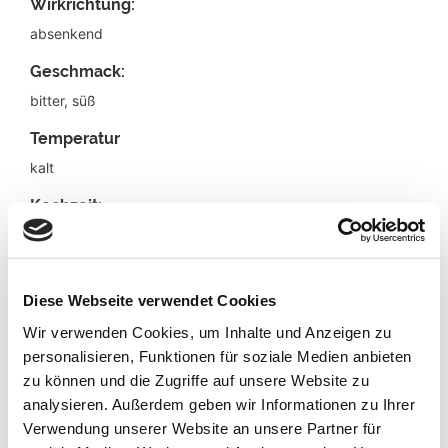
Wirkrichtung:
absenkend
Geschmack:
bitter, süß
Temperatur
kalt
Kochzeit:
20 min.
empfohlene Tagesdosis:
Diese Webseite verwendet Cookies
3-10g
Wir verwenden Cookies, um Inhalte und Anzeigen zu
Beschreibung:
personalisieren, Funktionen für soziale Medien anbieten
Lithospermi Radix ist seit dem 2. Jh. Teil der Traditionellen
zu können und die Zugriffe auf unsere Website zu
Chinesischen Medizin. Andere Namen sind „Rotwurzeliger
analysieren. Außerdem geben wir Informationen zu Ihrer
Steinsame“ oder „Purpurkraut-Wurzel“. Ein lateinisches
Verwendung unserer Website an unsere Partner für