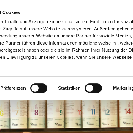
t Cookies
 Inhalte und Anzeigen zu personalisieren, Funktionen für sozia
e Zugriffe auf unsere Website zu analysieren. Außerdem geben w
rwendung unserer Website an unsere Partner für soziale Medien
re Partner führen diese Informationen möglicherweise mit weite
ereitgestellt haben oder die sie im Rahmen Ihrer Nutzung der D
n Einwilligung zu unseren Cookies, wenn Sie unsere Webseite 
heke
TCM
Kosmetik
en
Apothekenkosmetik
Chinesische Medizin
(TCM)
Präferenzen
Statistiken
Marketin
ce
Kosmetik-
Behandlungen
TCM-Bestellungen
ce
Marken
TCM Infos für
Patienten
m
LaRoche-Posay
TCM Infos für
Verordner
Eucerin