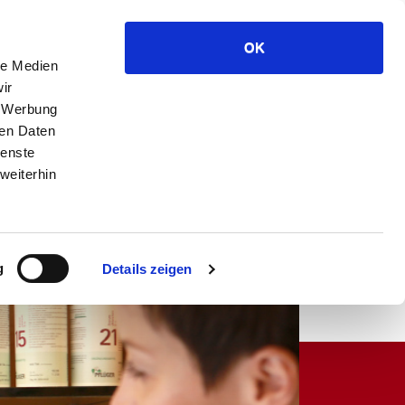
Anfahrt
Kontakt
Datenschutz
Impressum
OK
Rufen Sie uns einfach an!
le Medien
Telefon 09941 - 9429 0
ir
, Werbung
ren Daten
ienste
weiterhin
Kontakt
eRezept
g
Details zeigen