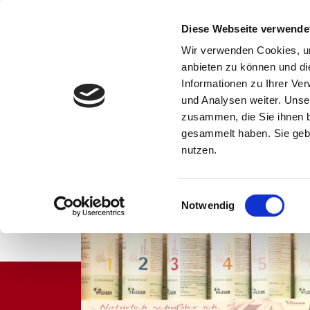
Sonnen
Apotheke
Diese Webseite verwende
Kötzting
Wir verwenden Cookies, um
anbieten zu können und di
Informationen zu Ihrer Ve
und Analysen weiter. Unse
zusammen, die Sie ihnen b
gesammelt haben. Sie gebe
Home
Sonnen-Apot
nutzen.
Gut zu wiss
Einwilligungsauswahl
Notwendig
Lieferservi
Unser Servi
Unser Tea
Flyer