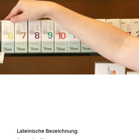
TCM Bestandteile
La Mer
o
TCM-Forum
Aromatherapie
ng
Weidinger Mischungen
ffe
TCM - Wellness-Tee
TCM Bücher
Lateinische Bezeichnung: