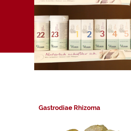
Aktionen
Kundenkont
Darmberatu
Mikronährsto
Gastrodiae Rhizoma