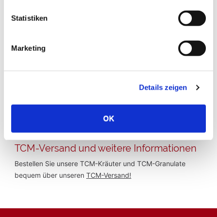
Temperatur
Tendenz kalt
Statistiken
Kochzeit:
Marketing
nicht kochen
empfohlene Tagesdosis:
3-12g
Details zeigen
Beschreibung:
OK
Keine Beschreibung vorhanden.
TCM-Versand und weitere Informationen
Bestellen Sie unsere TCM-Kräuter und TCM-Granulate
bequem über unseren
TCM-Versand!