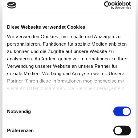
Fritillariae cirrhosae Bulbus
Chinesische Bezeichnung / Pinyin:
CHUAN BEI MU
Diese Webseite verwendet Cookies
Wir verwenden Cookies, um Inhalte und Anzeigen zu
Deutsche Bezeichnung:
personalisieren, Funktionen für soziale Medien anbieten
Szechuan-Schachblumenzwiebel
zu können und die Zugriffe auf unsere Website zu
Englische Bezeichnung:
analysieren. Außerdem geben wir Informationen zu Ihrer
Verwendung unserer Website an unsere Partner für
tendrilled fritillaria bulb
soziale Medien, Werbung und Analysen weiter. Unsere
Funktionskreisbezug:
Partner führen diese Informationen möglicherweise mit
Drei Wärmebereiche, Herz, Lunge
weiteren Daten zusammen, die Sie ihnen bereitgestellt
haben oder die sie im Rahmen Ihrer Nutzung der Dienste
Wirkrichtung:
gesammelt haben. Sie geben Einwilligung zu unseren
Einwilligungsauswahl
tief
Cookies, wenn Sie unsere Webseite weiterhin nutzen.
Notwendig
Geschmack:
bitter, süß
Präferenzen