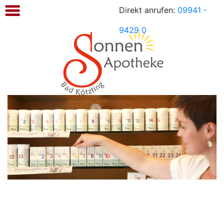
Direkt anrufen:
09941 -
Sonnen
Apotheke
9429 0
Kötzting